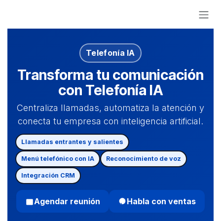
Ir al contenido
Telefonía IA
Transforma tu comunicación
con Telefonía IA
Centraliza llamadas, automatiza la atención y
conecta tu empresa con inteligencia artificial.
Llamadas entrantes y salientes
Menú telefónico con IA
Reconocimiento de voz
Integración CRM
Agendar reunión
Habla con ventas